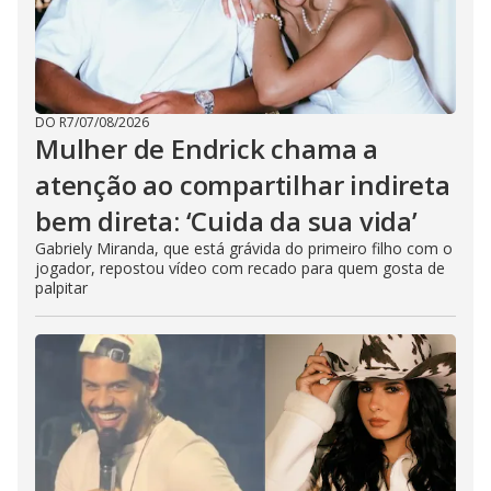
o
DO R7
/
07/08/2026
Mulher de Endrick chama a
atenção ao compartilhar indireta
bem direta: ‘Cuida da sua vida’
Gabriely Miranda, que está grávida do primeiro filho com o
jogador, repostou vídeo com recado para quem gosta de
palpitar