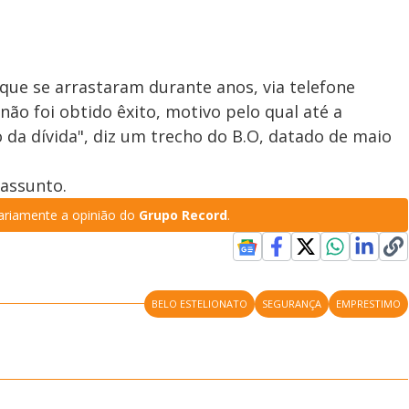
que se arrastaram durante anos, via telefone
 não foi obtido êxito, motivo pelo qual até a
da dívida", diz um trecho do B.O, datado de maio
 assunto.
riamente a opinião do
Grupo Record
.
BELO ESTELIONATO
SEGURANÇA
EMPRESTIMO