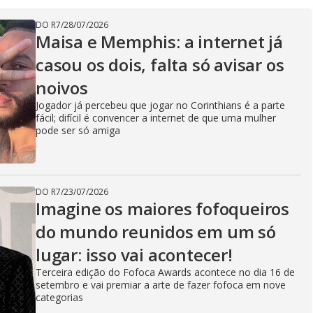
DO R7
/
28/07/2026
Maisa e Memphis: a internet já
casou os dois, falta só avisar os
noivos
Jogador já percebeu que jogar no Corinthians é a parte
fácil; difícil é convencer a internet de que uma mulher
pode ser só amiga
DO R7
/
23/07/2026
Imagine os maiores fofoqueiros
do mundo reunidos em um só
lugar: isso vai acontecer!
Terceira edição do Fofoca Awards acontece no dia 16 de
setembro e vai premiar a arte de fazer fofoca em nove
categorias