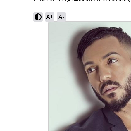
18/06/2019 - 12H46
(ATUALIZADO EM
21/02/2024 - 20H25
)
A+
A-