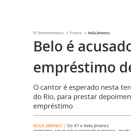
R7 Entretenimento
Prisma
Keila Jimenez
Belo é acusad
empréstimo de
O cantor é esperado nesta ter
do Rio, para prestar depoim
empréstimo
KEILA JIMENEZ
|
Do R7
e
Keila Jimenez