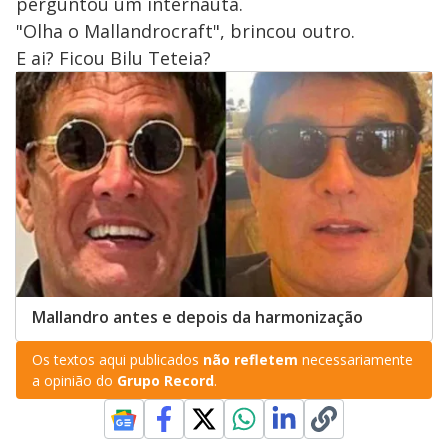
perguntou um internauta.
"Olha o Mallandrocraft", brincou outro.
E ai? Ficou Bilu Teteia?
Mallandro antes e depois da harmonização
Os textos aqui publicados
não refletem
necessariamente
a opinião do
Grupo Record
.