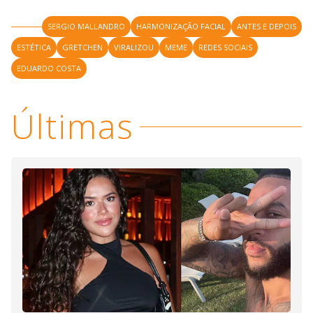
SERGIO MALLANDRO
HARMONIZAÇÃO FACIAL
ANTES E DEPOIS
ESTÉTICA
GRETCHEN
VIRALIZOU
MEME
REDES SOCIAIS
EDUARDO COSTA
Últimas