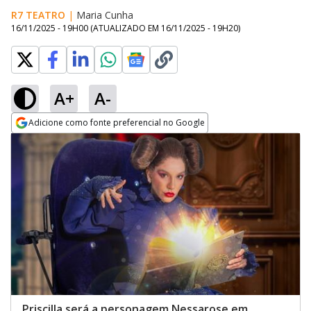
R7 TEATRO
|
Maria Cunha
16/11/2025 - 19H00
(ATUALIZADO EM
16/11/2025 - 19H20
)
A+
A-
Adicione como fonte preferencial no Google
Opens in new window
Priscilla será a personagem Nessarose em