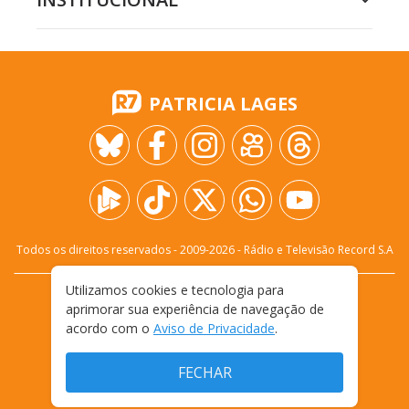
PATRICIA LAGES
Todos os direitos reservados - 2009-
2026
- Rádio e Televisão Record S.A
Utilizamos cookies e tecnologia para
CARREIRA
FALE CONOSCO
PRIVACIDADE
aprimorar sua experiência de navegação de
TERMOS E CONDIÇÕES DE USO
acordo com o
Aviso de Privacidade
.
FECHAR