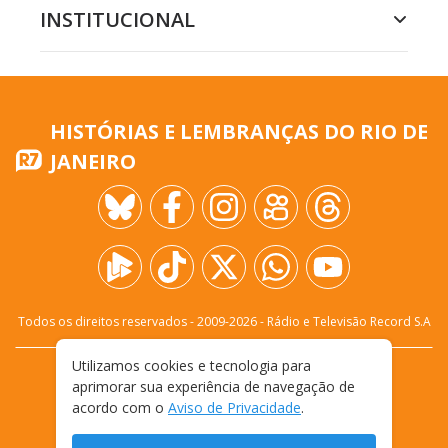
INSTITUCIONAL
HISTÓRIAS E LEMBRANÇAS DO RIO DE
JANEIRO
Todos os direitos reservados - 2009-
2026
- Rádio e Televisão Record S.A
Utilizamos cookies e tecnologia para
CARREIRA
FALE CONOSCO
PRIVACIDADE
aprimorar sua experiência de navegação de
TERMOS E CONDIÇÕES DE USO
acordo com o
Aviso de Privacidade
.