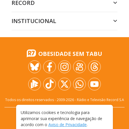
RECORD
INSTITUCIONAL
OBESIDADE SEM TABU
Todos os direitos reservados - 2009-
2026
- Rádio e Televisão Record S.A
Utilizamos cookies e tecnologia para
CARREIRA
FALE CONOSCO
PRIVACIDADE
aprimorar sua experiência de navegação de
TERMOS E CONDIÇÕES DE USO
acordo com o
Aviso de Privacidade
.