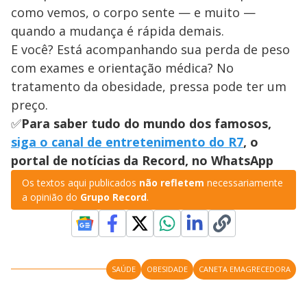
como vemos, o corpo sente — e muito —
quando a mudança é rápida demais.
E você? Está acompanhando sua perda de peso
com exames e orientação médica? No
tratamento da obesidade, pressa pode ter um
preço.
✅
Para saber tudo do mundo dos famosos,
siga o canal de entretenimento do R7
, o
portal de notícias da Record, no WhatsApp
Os textos aqui publicados
não refletem
necessariamente
a opinião do
Grupo Record
.
SAÚDE
OBESIDADE
CANETA EMAGRECEDORA