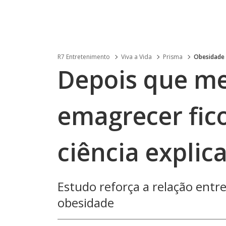
R7 Entretenimento
Viva a Vida
Prisma
Obesidade
Depois que me
emagrecer fico
ciência explic
Estudo reforça a relação entre
obesidade