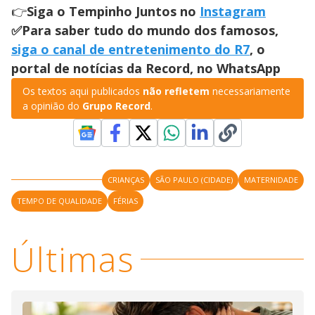
👉
Siga o Tempinho Juntos no
Instagram
✅Para saber tudo do mundo dos famosos,
siga o canal de entretenimento do R7
, o
portal de notícias da Record, no WhatsApp
Os textos aqui publicados
não refletem
necessariamente
a opinião do
Grupo Record
.
CRIANÇAS
SÃO PAULO (CIDADE)
MATERNIDADE
TEMPO DE QUALIDADE
FÉRIAS
Últimas