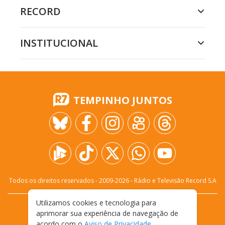
RECORD
INSTITUCIONAL
TEMPINHO JUNTOS
Todos os direitos reservados - 2009-
2026
- Rádio e Televisão Record S.A
Utilizamos cookies e tecnologia para
CARREIRA
FALE CONOSCO
PRIVACIDADE
aprimorar sua experiência de navegação de
TERMOS E CONDIÇÕES DE USO
acordo com o
Aviso de Privacidade
.