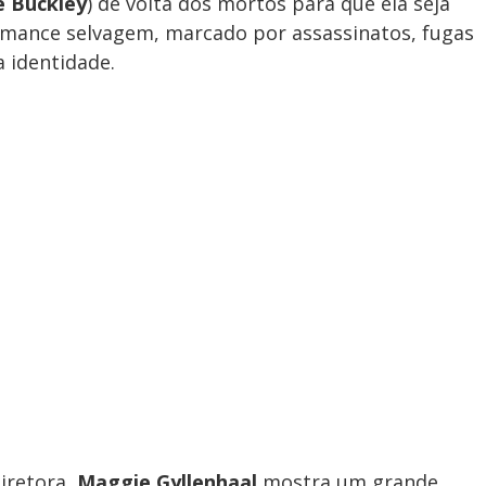
e Buckley
) de volta dos mortos para que ela seja
romance selvagem, marcado por assassinatos, fugas
 identidade.
iretora,
Maggie Gyllenhaal
mostra um grande