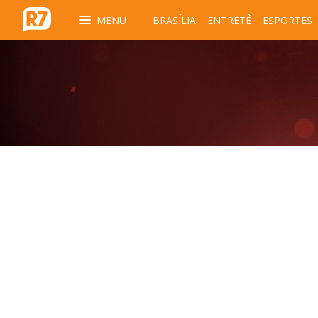
MENU
BRASÍLIA
ENTRETÊ
ESPORTES