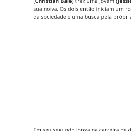
(
Christian Bale
) traz uma jovem (
Jessi
sua noiva. Os dois então iniciam um 
da sociedade e uma busca pela própria
Em seu segundo longa na carreira de d