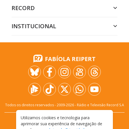
RECORD
INSTITUCIONAL
FABÍOLA REIPERT
Todos os direitos reservados - 2009-
2026
- Rádio e Televisão Record S.A
Utilizamos cookies e tecnologia para
CARREIRA
FALE CONOSCO
PRIVACIDADE
aprimorar sua experiência de navegação de
TERMOS E CONDIÇÕES DE USO