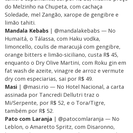
do Melzinho na Chupeta, com cachaça
Soledade, mel Zangão, xarope de gengibre e
limão tahiti.
Mandala Kebabs
| @mandalakebabs — No
Humaitá, o Tálassa, com Haku vodka,
limoncello, coulis de maracujá com gengibre,
orange bitters e limão-siciliano, custa R$ 45,
enquanto o Dry Olive Martini, com Roku gin em
fat wash de azeite, vinagre de arroz e vermute
dry com especiarias, sai por R$ 49.
Masi
| @masi.rio — No Hotel Nacional, a carta
assinada por Tancredi Dellutri traz o
Mi/Serpente, por R$ 52, e o Tora/Tigre,
também por R$ 52.
Pato com Laranja
| @patocomlaranja — No
Leblon, o Amaretto Spritz, com Disaronno,