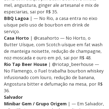
mel, angustura, ginger ale artesanal e mix de
especiarias, sai por R$ 35.
BBQ Lagoa
| — No Rio, a casa entra no eixo
uísque pelo uso de bourbon em drink de
serviço.
Casa Horto
| @casahorto — No Horto, o
Butter Uísque, com Scotch uísque em fat wash
de manteiga noisette, redução de champagne,
noz-moscada e ouro em pó, sai por R$ 48.
Rio Tap Beer House
| @riotap_beerhouse —
No Flamengo, o Fuel trabalha bourbon whiskey
infusionado com louro, redução de banana,
Angostura bitter e defumação na mesa, por R$
36.
Salvador
Minibar Gem / Grupo Origem
| — Em Salvador,