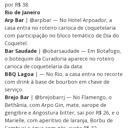
por R$ 38.
Rio de Janeiro
Arp Bar
| @arpbar — No Hotel Arpoador, a
casa entra no roteiro carioca de coquetelaria
com participação no bloco temático de Dia do
Coquetel.
Bar Saudade
| @obarsaudade — Em Botafogo,
o botequim da Curadoria aparece no roteiro
carioca de coquetelaria da data.
BBQ Lagoa
| — No Rio, a casa entra no recorte
com drink à base de bourbon em chave de
serviço.
Brejo Bar
| @brejobarrj — No Flamengo, o
Bethânia, com Arpo Gin, mate, xarope de
gengibre e Angostura bitter, sai por R$ 26, e o
Marielle, com aperitivo de laranja, Borbu de
Cambuci e água com gás, custa R$ 32.