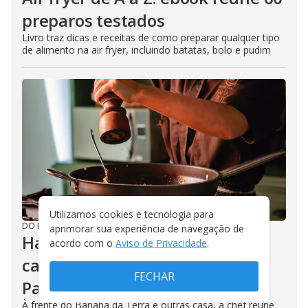
preparos testados
Livro traz dicas e receitas de como preparar qualquer tipo
de alimento na air fryer, incluindo batatas, bolo e pudim
Utilizamos cookies e tecnologia para
DO R7
/
13/07/2026
aprimorar sua experiência de navegação de
Há 30 anos, Ana Bueno abre
acordo com o
Aviso de Privacidade
.
caminho para a cozinha de
FECHAR
Paraty aparecer
À frente do Banana da Terra e outras casa, a chef reune