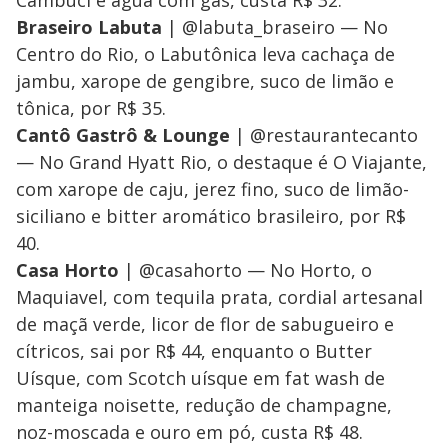
Braseiro Labuta
| @labuta_braseiro — No
Centro do Rio, o Labutônica leva cachaça de
jambu, xarope de gengibre, suco de limão e
tônica, por R$ 35.
Cantô Gastrô & Lounge
| @restaurantecanto
— No Grand Hyatt Rio, o destaque é O Viajante,
com xarope de caju, jerez fino, suco de limão-
siciliano e bitter aromático brasileiro, por R$
40.
Casa Horto
| @casahorto — No Horto, o
Maquiavel, com tequila prata, cordial artesanal
de maçã verde, licor de flor de sabugueiro e
cítricos, sai por R$ 44, enquanto o Butter
Uísque, com Scotch uísque em fat wash de
manteiga noisette, redução de champagne,
noz-moscada e ouro em pó, custa R$ 48.