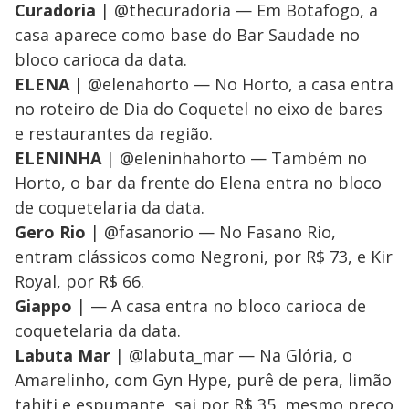
Curadoria
| @thecuradoria — Em Botafogo, a
casa aparece como base do Bar Saudade no
bloco carioca da data.
ELENA
| @elenahorto — No Horto, a casa entra
no roteiro de Dia do Coquetel no eixo de bares
e restaurantes da região.
ELENINHA
| @eleninhahorto — Também no
Horto, o bar da frente do Elena entra no bloco
de coquetelaria da data.
Gero Rio
| @fasanorio — No Fasano Rio,
entram clássicos como Negroni, por R$ 73, e Kir
Royal, por R$ 66.
Giappo
| — A casa entra no bloco carioca de
coquetelaria da data.
Labuta Mar
| @labuta_mar — Na Glória, o
Amarelinho, com Gyn Hype, purê de pera, limão
tahiti e espumante, sai por R$ 35, mesmo preço