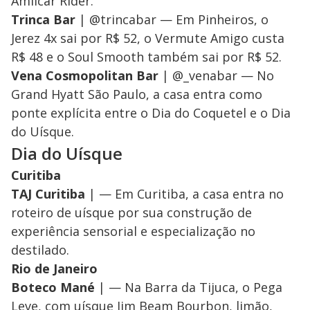
Amilcar Rider.
Trinca Bar
| @trincabar — Em Pinheiros, o
Jerez 4x sai por R$ 52, o Vermute Amigo custa
R$ 48 e o Soul Smooth também sai por R$ 52.
Vena Cosmopolitan Bar
| @_venabar — No
Grand Hyatt São Paulo, a casa entra como
ponte explícita entre o Dia do Coquetel e o Dia
do Uísque.
Dia do Uísque
Curitiba
TAJ Curitiba
| — Em Curitiba, a casa entra no
roteiro de uísque por sua construção de
experiência sensorial e especialização no
destilado.
Rio de Janeiro
Boteco Mané
| — Na Barra da Tijuca, o Pega
Leve, com uísque Jim Beam Bourbon, limão,