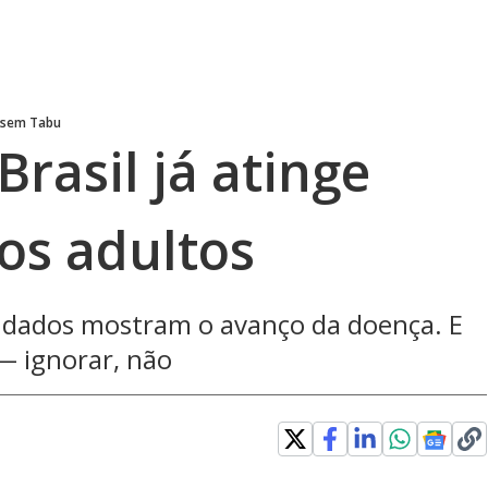
 sem Tabu
rasil já atinge
os adultos
 dados mostram o avanço da doença. E
l — ignorar, não
in new window