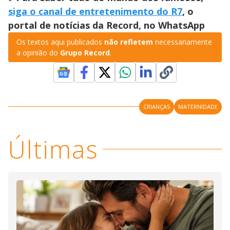
siga o canal de entretenimento do R7
, o
portal de notícias da Record, no WhatsApp
Os textos aqui publicados
não refletem
necessariamente
a opinião do
Grupo Record
.
CRIANÇAS
MATERNIDADE
Últimas