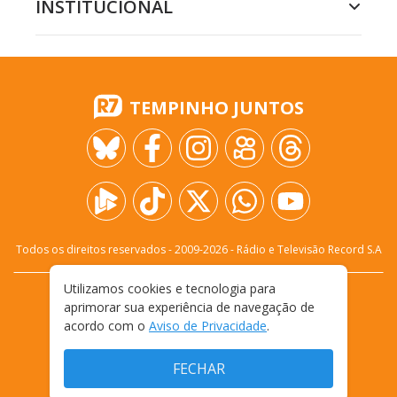
INSTITUCIONAL
TEMPINHO JUNTOS
Todos os direitos reservados - 2009-
2026
- Rádio e Televisão Record S.A
Utilizamos cookies e tecnologia para
CARREIRA
FALE CONOSCO
PRIVACIDADE
aprimorar sua experiência de navegação de
TERMOS E CONDIÇÕES DE USO
acordo com o
Aviso de Privacidade
.
FECHAR