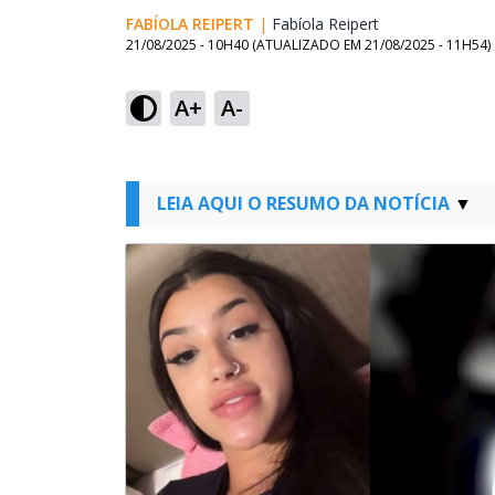
FABÍOLA REIPERT
|
Fabíola Reipert
Opens in new w
21/08/2025 - 10H40
(ATUALIZADO EM
21/08/2025 - 11H54
)
A+
A-
LEIA AQUI O RESUMO DA NOTÍCIA