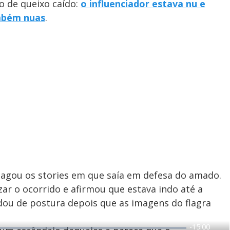
 de queixo caído:
o influenciador estava nu e
mbém nuas
.
pagou os stories em que saía em defesa do amado.
zar o ocorrido e afirmou que estava indo até a
dou de postura depois que as imagens do flagra
R
-
15:00