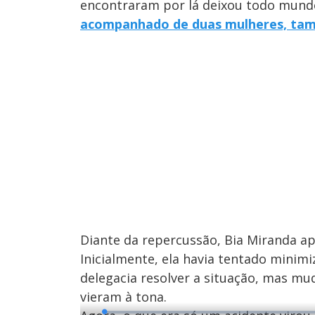
encontraram por lá deixou todo mundo
acompanhado de duas mulheres, ta
Diante da repercussão, Bia Miranda a
Inicialmente, ela havia tentado minimi
delegacia resolver a situação, mas mu
vieram à tona.
L