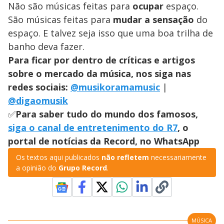
Não são músicas feitas para
ocupar
espaço.
São músicas feitas para
mudar a sensação
do
espaço. E talvez seja isso que uma boa trilha de
banho deva fazer.
Para ficar por dentro de críticas e artigos
sobre o mercado da música, nos siga nas
redes sociais:
@musikoramamusic
|
@digaomusik
✅
Para saber tudo do mundo dos famosos,
siga o canal de entretenimento do R7
, o
portal de notícias da Record, no WhatsApp
Os textos aqui publicados
não refletem
necessariamente
a opinião do
Grupo Record
.
MÚSICA