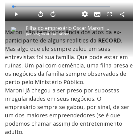
L
o
a
S
d
u
C
P
V
A
P
F
e
b
o
l
o
v
u
d
t
m
a
l
a
l
:
Filha do empresário Oscar Maroni é presa por tráfico de drogas no bloco da Claudia Leitte na Bahia
i
p
y
t
n
l
2
Maroni não tem consciência dos atos da ex-
t
a
a
ç
s
.
por
Blog do Bruno Tálamo
l
r
r
a
c
8
e
t
1
r
l
r
7
participante de alguns realities da
RECORD
.
s
i
0
1
e
%
l
s
0
e
h
Mas algo que ele sempre zelou em suas
e
s
n
a
g
e
r
u
g
entrevistas foi sua família. Que pode estar em
n
u
a
d
n
o
d
ruínas. Um pai com demência, uma filha presa e
s
o
s
os negócios da família sempre observados de
y
perto pelo Ministério Público.
Maroni já chegou a ser preso por supostas
M
V
u
d
irregularidades em seus negócios. O
o
empresário sempre se gabou, por sinal, de ser
i
um dos maiores empreendedores (se é que
podemos chamar assim) do entretenimento
adulto.