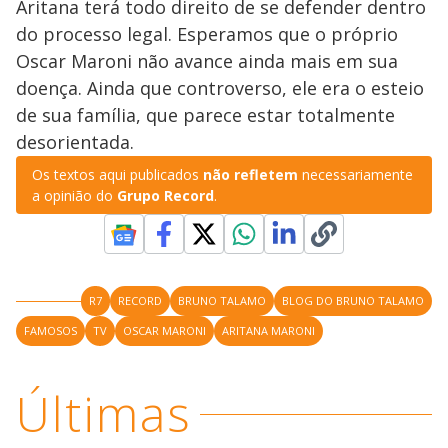
d
Aritana terá todo direito de se defender dentro
do processo legal. Esperamos que o próprio
e
Oscar Maroni não avance ainda mais em sua
doença. Ainda que controverso, ele era o esteio
o
de sua família, que parece estar totalmente
desorientada.
Os textos aqui publicados
não refletem
necessariamente
a opinião do
Grupo Record
.
R7
RECORD
BRUNO TALAMO
BLOG DO BRUNO TALAMO
FAMOSOS
TV
OSCAR MARONI
ARITANA MARONI
Últimas