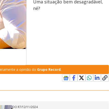
Uma situação bem desagradável,
né?
riamente a opinião do
Grupo Record
.
DO R7
/
12/11/2024