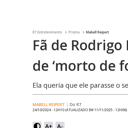
R7 Entretenimento
Prisma
Mabell Reipert
Fã de Rodrigo
de ‘morto de 
Ela queria que ele parasse o s
MABELL REIPERT
|
Do R7
24/10/2024 - 12H10
(ATUALIZADO EM
11/11/2025 - 12H06
)
A+
A-