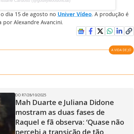
ristiane Cardoso (@godllywoodoficial)
 o dia 15 de agosto no
Univer Vídeo
. A produção é
a por Alexandre Avancini.
A VIDA DE JÓ
DO R7
/
28/10/2025
Mah Duarte e Juliana Didone
mostram as duas fases de
Raquel e fã observa: ‘Quase não
percebi a transição de tão