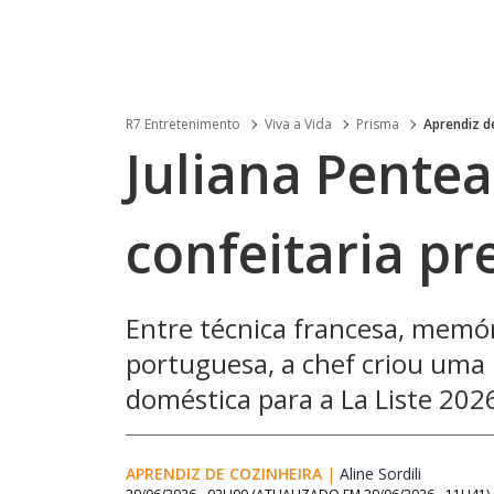
R7 Entretenimento
Viva a Vida
Prisma
Aprendiz d
Juliana Pentea
confeitaria p
Entre técnica francesa, memóri
portuguesa, a chef criou uma
doméstica para a La Liste 202
APRENDIZ DE COZINHEIRA
|
Aline Sordili
Opens in