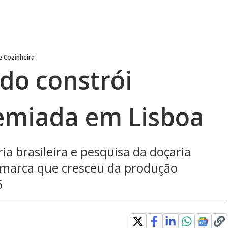
e Cozinheira
do constrói
remiada em Lisboa
a brasileira e pesquisa da doçaria
 marca que cresceu da produção
6
 new window