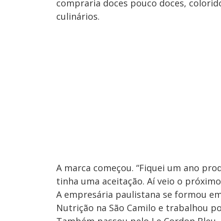
compraria doces pouco doces, colorido
culinários.
A marca começou. “Fiquei um ano prod
tinha uma aceitação. Aí veio o próximo
A empresária paulistana se formou 
Nutrição na São Camilo e trabalhou po
Também passou pelo Le Cordon Bleu,