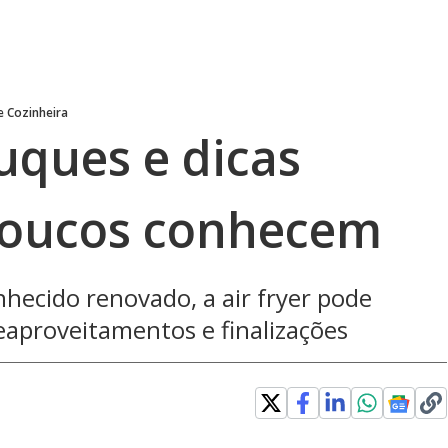
e Cozinheira
ruques e dicas
poucos conhecem
hecido renovado, a air fryer pode
eaproveitamentos e finalizações
 new window