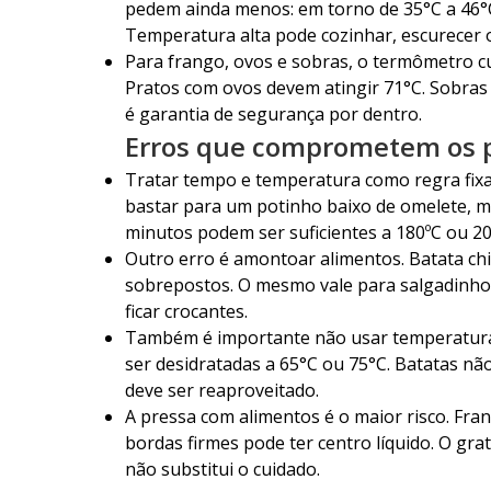
pedem ainda menos: em torno de 35°C a 46°
Temperatura alta pode cozinhar, escurecer 
Para frango, ovos e sobras, o termômetro cu
Pratos com ovos devem atingir 71°C. Sobras
é garantia de segurança por dentro.
Erros que comprometem os pr
Tratar tempo e temperatura como regra fix
bastar para um potinho baixo de omelete, ma
minutos podem ser suficientes a 180ºC ou 20
Outro erro é amontoar alimentos. Batata chi
sobrepostos. O mesmo vale para salgadinhos
ficar crocantes.
Também é importante não usar temperatura 
ser desidratadas a 65°C ou 75°C. Batatas 
deve ser reaproveitado.
A pressa com alimentos é o maior risco. Fra
bordas firmes pode ter centro líquido. O grat
não substitui o cuidado.