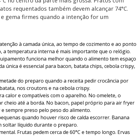
4°C no centro da parte mais grossa. Pratos com
pratos requentados também devem alcançar 74°C.
a e gema firmes quando a intenção for um
 atenção à camada única, ao tempo de cozimento e ao ponto
o, a temperatura interna é mais importante que o relógio.
equipamento funciona melhor quando o alimento tem espaço
a única é essencial para bacon, batata chips, cebola crispy,
metade do preparo quando a receita pedir crocância por
batata, nos croutons e na cebola crispy.
a calor e compatíveis com o aparelho. No omelete, o
ar cheio até a borda. No bacon, papel próprio para air fryer
 e sempre preso pelo peso do alimento.
 pequenas quando houver risco de calda escorrer. Banana
soltar líquido durante o preparo.
mental. Frutas pedem cerca de 60°C e tempo longo. Ervas