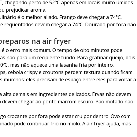
C, chegando perto de 52°C apenas em locais muito úmidos.
ou prejudicar aroma.
linário é o melhor aliado. Frango deve chegar a 74°C.
 e requentados devem chegar a 74°C. Dourado por fora não
eparos na air fryer
a é o erro mais comum. O tempo de oito minutos pode
s não para um recipiente fundo. Para gratinar queijo, dois
0ºC, mas não aquece uma lasanha fria por inteiro.
ps, cebola crispy e croutons perdem textura quando ficam
 murchos: eles precisam de espaço entre eles para voltar a
alta demais em ingredientes delicados. Ervas não devem
não devem chegar ao ponto marrom escuro. Pão mofado não
ngo crocante por fora pode estar cru por dentro. Ovo com
inado pode continuar frio no miolo. A air fryer ajuda, mas