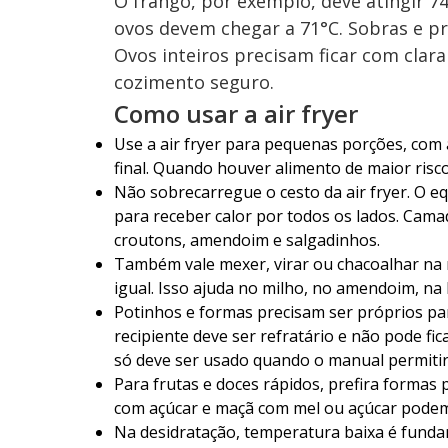
O frango, por exemplo, deve atingir 7
ovos devem chegar a 71°C. Sobras e 
Ovos inteiros precisam ficar com clar
cozimento seguro.
Como usar a air fryer
Use a air fryer para pequenas porções, com
final. Quando houver alimento de maior risc
Não sobrecarregue o cesto da air fryer. O 
para receber calor por todos os lados. Camad
croutons, amendoim e salgadinhos.
Também vale mexer, virar ou chacoalhar na 
igual. Isso ajuda no milho, no amendoim, na 
Potinhos e formas precisam ser próprios par
recipiente deve ser refratário e não pode fic
só deve ser usado quando o manual permitir
Para frutas e doces rápidos, prefira formas
com açúcar e maçã com mel ou açúcar podem 
Na desidratação, temperatura baixa é funda