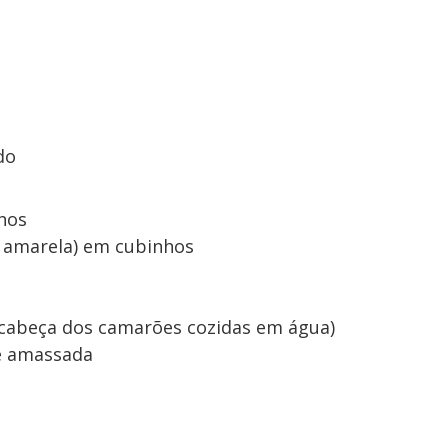
do
nhos
 amarela) em cubinhos
e cabeça dos camarões cozidas em água)
 e amassada