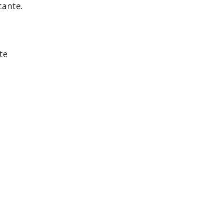
cante.
te