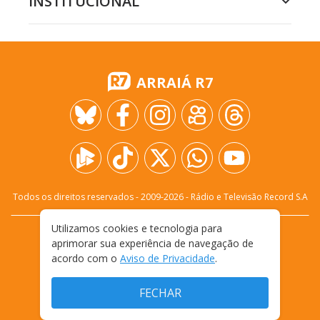
INSTITUCIONAL
ARRAIÁ R7
Todos os direitos reservados - 2009-
2026
- Rádio e Televisão Record S.A
Utilizamos cookies e tecnologia para
CARREIRA
FALE CONOSCO
PRIVACIDADE
aprimorar sua experiência de navegação de
TERMOS E CONDIÇÕES DE USO
acordo com o
Aviso de Privacidade
.
FECHAR