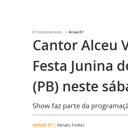
R7 Entretenimento
Arraiá R7
Cantor Alceu
Festa Junina 
(PB) neste sáb
Show faz parte da programaçã
ARRAIÁ R7
|
Renato Fontes
Opens in new window