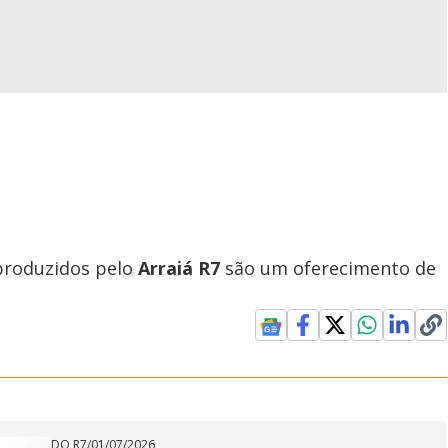
produzidos pelo
Arraiá R7
são um oferecimento de
DO R7
/
01/07/2026