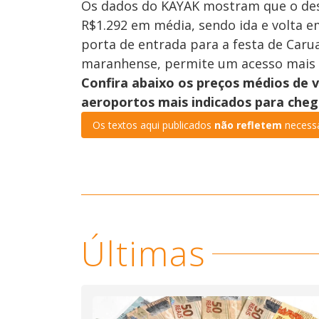
Os dados do KAYAK mostram que o dest
R$1.292 em média, sendo ida e volta e
porta de entrada para a festa de Carua
maranhense, permite um acesso mais f
Confira abaixo os preços médios de v
aeroportos mais indicados para cheg
Os textos aqui publicados
não refletem
necessa
Últimas