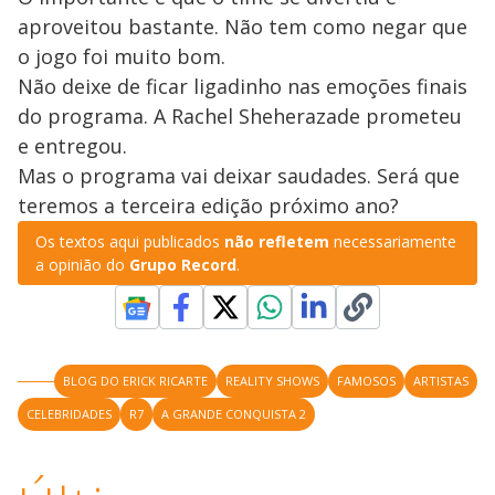
aproveitou bastante. Não tem como negar que
o jogo foi muito bom.
Não deixe de ficar ligadinho nas emoções finais
do programa. A Rachel Sheherazade prometeu
e entregou.
Mas o programa vai deixar saudades. Será que
teremos a terceira edição próximo ano?
Os textos aqui publicados
não refletem
necessariamente
a opinião do
Grupo Record
.
BLOG DO ERICK RICARTE
REALITY SHOWS
FAMOSOS
ARTISTAS
CELEBRIDADES
R7
A GRANDE CONQUISTA 2