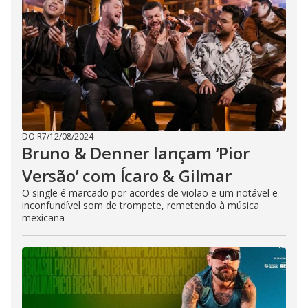
DO R7
/
12/08/2024
Bruno & Denner lançam ‘Pior
Versão’ com Ícaro & Gilmar
O single é marcado por acordes de violão e um notável e
inconfundível som de trompete, remetendo à música
mexicana